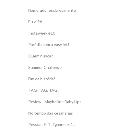
Namorado: esclarecimento
Eu vi #6
Instaweek #10
Paródia com a easyJet!
Quem nunca?
Summer Challenge
Fim da história!
TAG, TAG, TAG :)
Review - Maybelline Baby Lips
No tempo das cesarianas
Pessoas FIT digam-me lá...