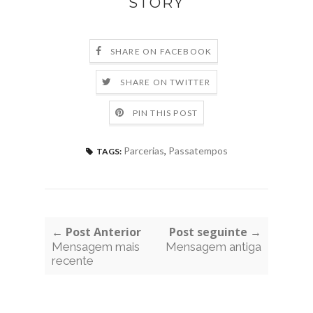
STORY
SHARE ON FACEBOOK
SHARE ON TWITTER
PIN THIS POST
Parcerias
,
Passatempos
TAGS:
← Post Anterior
Post seguinte →
Mensagem mais
Mensagem antiga
recente