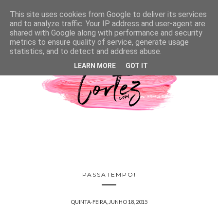
This site uses cookies from Google to deliver its services
and to analyze traffic. Your IP address and user-agent are
shared with Google along with performance and security
metrics to ensure quality of service, generate usage
statistics, and to detect and address abuse.
LEARN MORE
GOT IT
PASSATEMPO!
QUINTA-FEIRA, JUNHO 18, 2015