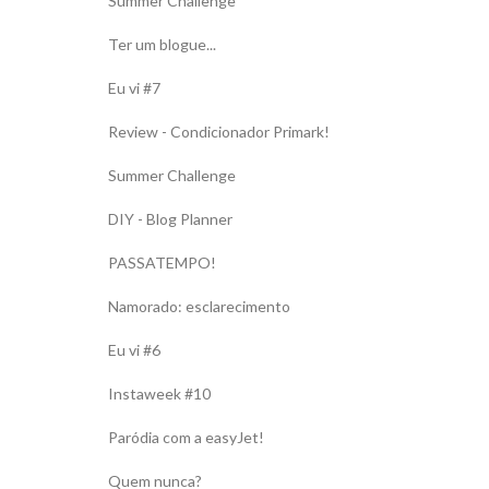
Summer Challenge
Ter um blogue...
Eu vi #7
Review - Condicionador Primark!
Summer Challenge
DIY - Blog Planner
PASSATEMPO!
Namorado: esclarecimento
Eu vi #6
Instaweek #10
Paródia com a easyJet!
Quem nunca?