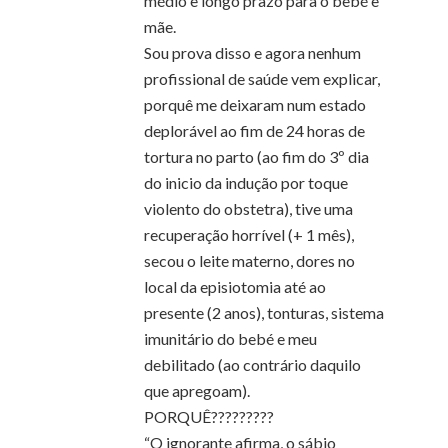
médio e longo prazo para o bebé e
mãe.
Sou prova disso e agora nenhum
profissional de saúde vem explicar,
porquê me deixaram num estado
deplorável ao fim de 24 horas de
tortura no parto (ao fim do 3º dia
do inicio da indução por toque
violento do obstetra), tive uma
recuperação horrível (+ 1 mês),
secou o leite materno, dores no
local da episiotomia até ao
presente (2 anos), tonturas, sistema
imunitário do bebé e meu
debilitado (ao contrário daquilo
que apregoam).
PORQUÊ?????????
“O ignorante afirma, o sábio