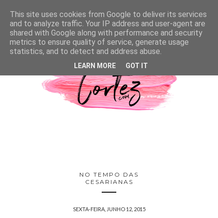
This site uses cookies from Google to deliver its services
and to analyze traffic. Your IP address and user-agent are
shared with Google along with performance and security
metrics to ensure quality of service, generate usage
statistics, and to detect and address abuse.
LEARN MORE
GOT IT
NO TEMPO DAS
CESARIANAS
SEXTA-FEIRA, JUNHO 12, 2015