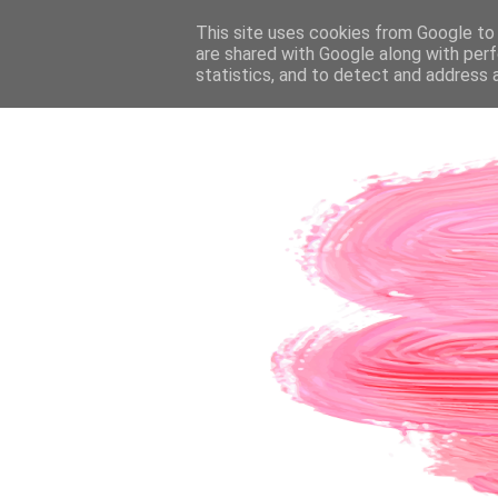
PÁGINA INICIAL
This site uses cookies from Google to d
SOBRE A AUTORA
CO
are shared with Google along with perf
statistics, and to detect and address 