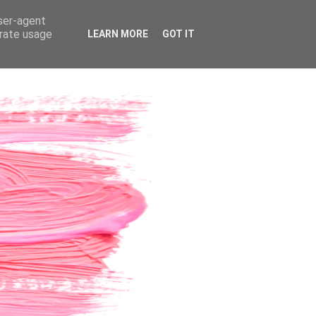
user-agent
erate usage
LEARN MORE
GOT IT