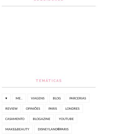
TEMÁTICAS
♥
ME...
VIAGENS
BLOG
PARCERIAS
REVIEW
OPINIÕES
PARIS
LONDRES
CASAMENTO
BLOGAZINE
YOUTUBE
MAKE&BEAUTY
DISNEYLAND®PARIS