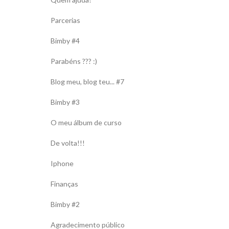
Parcerias
Bimby #4
Parabéns ??? :)
Blog meu, blog teu... #7
Bimby #3
O meu álbum de curso
De volta!!!
Iphone
Finanças
Bimby #2
Agradecimento público