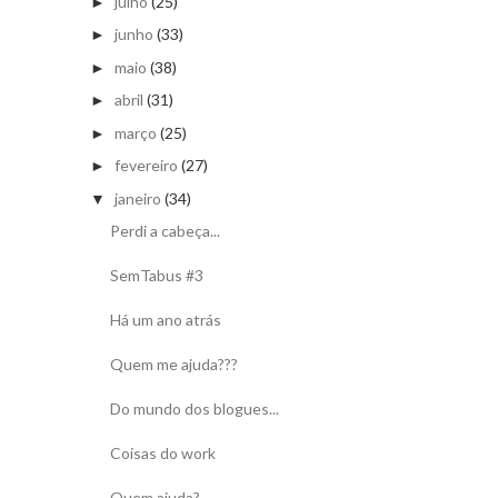
julho
(25)
►
junho
(33)
►
maio
(38)
►
abril
(31)
►
março
(25)
►
fevereiro
(27)
►
janeiro
(34)
▼
Perdi a cabeça...
SemTabus #3
Há um ano atrás
Quem me ajuda???
Do mundo dos blogues...
Coisas do work
Quem ajuda?