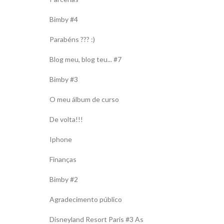
Bimby #4
Parabéns ??? :)
Blog meu, blog teu... #7
Bimby #3
O meu álbum de curso
De volta!!!
Iphone
Finanças
Bimby #2
Agradecimento público
Disneyland Resort Paris #3 As