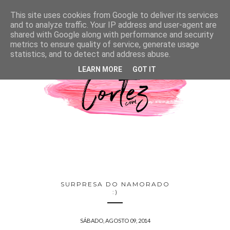
This site uses cookies from Google to deliver its services
and to analyze traffic. Your IP address and user-agent are
shared with Google along with performance and security
metrics to ensure quality of service, generate usage
statistics, and to detect and address abuse.
LEARN MORE
GOT IT
SURPRESA DO NAMORADO
:)
SÁBADO, AGOSTO 09, 2014