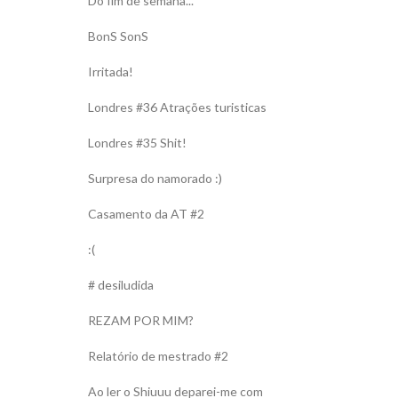
Do fim de semana...
BonS SonS
Irritada!
Londres #36 Atrações turisticas
Londres #35 Shit!
Surpresa do namorado :)
Casamento da AT #2
:(
# desiludida
REZAM POR MIM?
Relatório de mestrado #2
Ao ler o Shiuuu deparei-me com