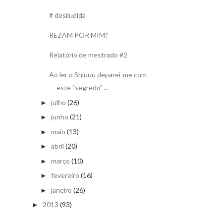
# desiludida
REZAM POR MIM?
Relatório de mestrado #2
Ao ler o Shiuuu deparei-me com
este "segredo" ...
julho
(26)
►
junho
(21)
►
maio
(13)
►
abril
(20)
►
março
(10)
►
fevereiro
(16)
►
janeiro
(26)
►
2013
(93)
►