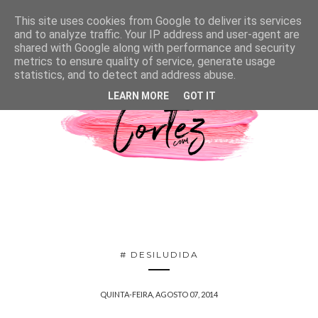
This site uses cookies from Google to deliver its services
and to analyze traffic. Your IP address and user-agent are
shared with Google along with performance and security
metrics to ensure quality of service, generate usage
statistics, and to detect and address abuse.
LEARN MORE
GOT IT
# DESILUDIDA
QUINTA-FEIRA, AGOSTO 07, 2014