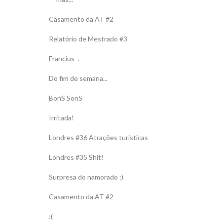
Casamento da AT #2
Relatório de Mestrado #3
Francius -.-
Do fim de semana...
BonS SonS
Irritada!
Londres #36 Atrações turisticas
Londres #35 Shit!
Surpresa do namorado :)
Casamento da AT #2
:(