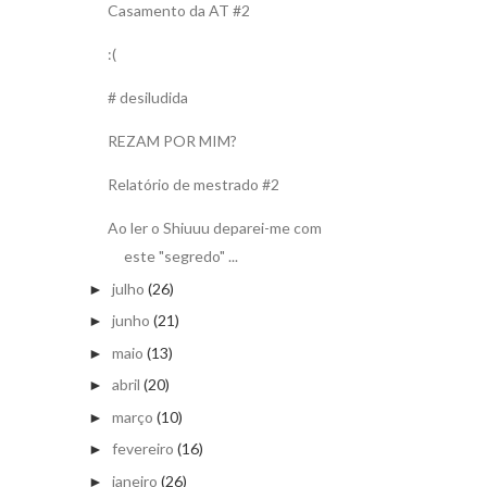
Casamento da AT #2
:(
# desiludida
REZAM POR MIM?
Relatório de mestrado #2
Ao ler o Shiuuu deparei-me com
este "segredo" ...
julho
(26)
►
junho
(21)
►
maio
(13)
►
abril
(20)
►
março
(10)
►
fevereiro
(16)
►
janeiro
(26)
►