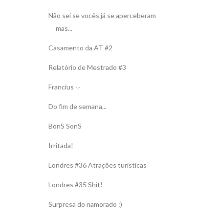
Não sei se vocês já se aperceberam
mas...
Casamento da AT #2
Relatório de Mestrado #3
Francius -.-
Do fim de semana...
BonS SonS
Irritada!
Londres #36 Atrações turisticas
Londres #35 Shit!
Surpresa do namorado :)