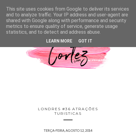
This site uses cookies from Google to deliver its services
and to analyze traffic. Your IP address and user-agent are
shared with Google along with performance and security
metrics to ensure quality of service, generate usage
statistics, and to detect and address abuse.
LEARN MORE
GOT IT
LONDRES #36 ATRAÇÕES
TURISTICAS
TERÇA-FEIRA, AGOSTO 12, 2014