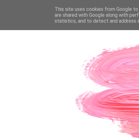
PÁGINA INICIAL
This site uses cookies from Google to d
SOBRE A AUTORA
CO
are shared with Google along with perf
statistics, and to detect and address 