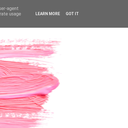
user-agent
erate usage
LEARN MORE
GOT IT