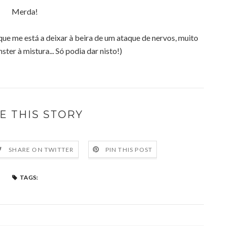
Merda!
 que me está a deixar à beira de um ataque de nervos, muito
ster à mistura... Só podia dar nisto!)
E THIS STORY
SHARE ON TWITTER
PIN THIS POST
TAGS: