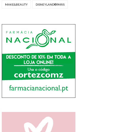
MAKE&BEAUTY
DISNEYLAND®PARIS