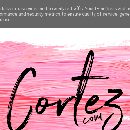
eliver its services and to analyze traffic. Your IP address and 
NTACTOS
PASSATEMPOS
CASAMENTO
ormance and security metrics to ensure quality of service, gen
abuse.