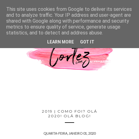
This site uses cookies from Google to deliver its services
and to analyze traffic. Your IP address and user-agent are
shared with Google along with performance and security
metrics to ensure quality of service, generate usage
statistics, and to detect and address abuse.
LEARN MORE
GOT IT
2019 | COMO FOI? OLÁ
2020! OLÁ BLOG!
QUARTA-FEIRA, JANEIRO 01, 2020