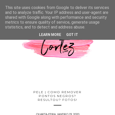
This site uses cookies from Google to deliver its services
and to analyze traffic. Your IP address and user-agent are
shared with Google along with performance and security
metrics to ensure quality of service, generate usage
statistics, and to detect and address abuse.
LEARN MORE
GOT IT
PELE | COMO REMOVER
PONTOS NEGROS?
RESULTOU? FOTOS!
QUARTA-FEIRA, JANEIRO 29, 2020