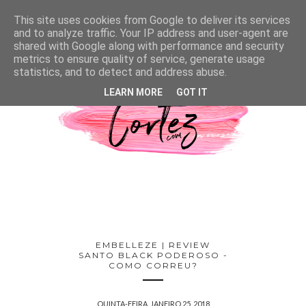
This site uses cookies from Google to deliver its services
and to analyze traffic. Your IP address and user-agent are
shared with Google along with performance and security
metrics to ensure quality of service, generate usage
statistics, and to detect and address abuse.
LEARN MORE
GOT IT
EMBELLEZE | REVIEW
SANTO BLACK PODEROSO -
COMO CORREU?
QUINTA-FEIRA, JANEIRO 25, 2018