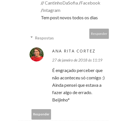
//
CantinhoDaSofia
/
Facebook
/
Intagram
Tem post novos todos os dias
Responder
Respostas
ANA RITA CORTEZ
27 de janeiro de 2018 às 11:19
É engraçado perceber que
não aconteceu só comigo :)
Ainda pensei que estava a
fazer algo de errado.
Beijinho*
Responder