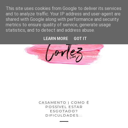
This site uses cookies from Google to deliver its services
and to analyze traffic. Your IP address and user-agent are
shared with Google along with performance and security
metrics to ensure quality of service, generate usage
statistics, and to detect and address abuse.
LEARN MORE
GOT IT
CASAMENTO | COMO É
POSSÍVEL ESTAR
ESGOTADO?
DIFICULDADES...