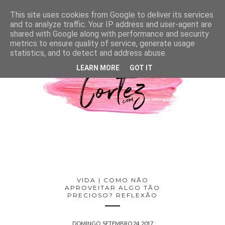
This site uses cookies from Google to deliver its services
and to analyze traffic. Your IP address and user-agent are
shared with Google along with performance and security
metrics to ensure quality of service, generate usage
statistics, and to detect and address abuse.
LEARN MORE
GOT IT
VIDA | COMO NÃO
APROVEITAR ALGO TÃO
PRECIOSO? REFLEXÃO
DOMINGO, SETEMBRO 24, 2017