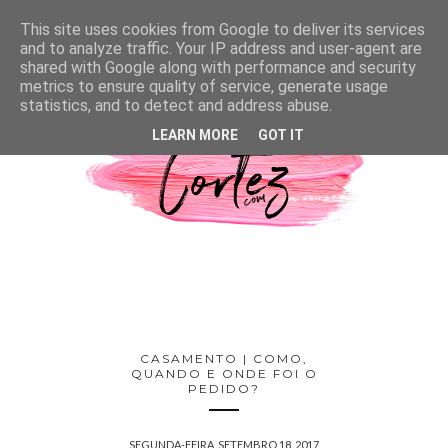
This site uses cookies from Google to deliver its services
and to analyze traffic. Your IP address and user-agent are
shared with Google along with performance and security
metrics to ensure quality of service, generate usage
statistics, and to detect and address abuse.
LEARN MORE
GOT IT
CASAMENTO | COMO,
QUANDO E ONDE FOI O
PEDIDO?
SEGUNDA-FEIRA, SETEMBRO 18, 2017