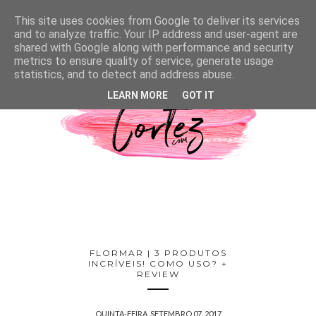
This site uses cookies from Google to deliver its services
and to analyze traffic. Your IP address and user-agent are
shared with Google along with performance and security
metrics to ensure quality of service, generate usage
statistics, and to detect and address abuse.
LEARN MORE
GOT IT
FLORMAR | 3 PRODUTOS
INCRÍVEIS! COMO USO? +
REVIEW
QUINTA-FEIRA, SETEMBRO 07, 2017