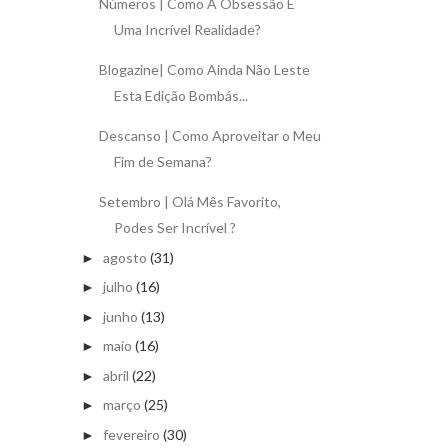
Números | Como A Obsessão É
Uma Incrível Realidade?
Blogazine| Como Ainda Não Leste
Esta Edição Bombás...
Descanso | Como Aproveitar o Meu
Fim de Semana?
Setembro | Olá Mês Favorito,
Podes Ser Incrível ?
agosto
(31)
►
julho
(16)
►
junho
(13)
►
maio
(16)
►
abril
(22)
►
março
(25)
►
fevereiro
(30)
►