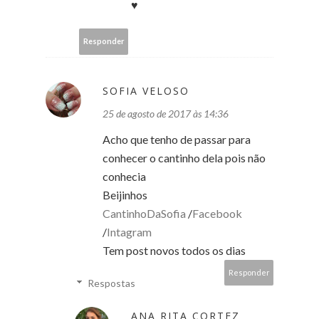
♥️
Responder
SOFIA VELOSO
25 de agosto de 2017 às 14:36
Acho que tenho de passar para
conhecer o cantinho dela pois não
conhecia
Beijinhos
CantinhoDaSofia
/
Facebook
/
Intagram
Tem post novos todos os dias
Responder
Respostas
ANA RITA CORTEZ