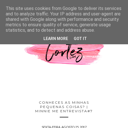
This site uses cookies from Google to deliver its services
and to analyze traffic. Your IP address and user-agent are
shared with Google along with performance and security
metrics to ensure quality of service, generate usage
statistics, and to detect and address abuse.
LEARN MORE
GOT IT
CONHECES AS MINHAS
PEQUENAS COISAS? |
MINNIE ME ENTREVISTA#7
SEXTA-FEIRA, AGOSTO 25, 2017