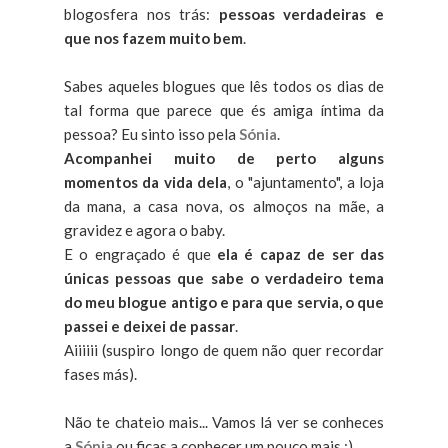
blogosfera nos trás:
pessoas verdadeiras e
que nos fazem muito bem
.
Sabes aqueles blogues que lês todos os dias de
tal forma que parece que és amiga íntima da
pessoa? Eu sinto isso pela
Sónia
.
Acompanhei muito de perto alguns
momentos da vida dela
, o "ajuntamento", a loja
da mana, a casa nova, os almoços na mãe, a
gravidez e agora o baby.
E o engraçado é que
ela é capaz de ser das
únicas pessoas que sabe o verdadeiro tema
do meu blogue antigo e para que servia, o que
passei e deixei de passar
.
Aiiiiii (suspiro longo de quem não quer recordar
fases más).
Não te chateio mais... Vamos lá ver se conheces
a
Sónia
ou ficas a conhecer um pouco mais :)