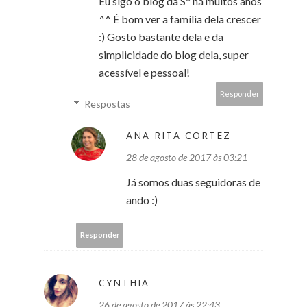
Eu sigo o blog da S* há muitos anos
^^ É bom ver a família dela crescer
:) Gosto bastante dela e da
simplicidade do blog dela, super
acessível e pessoal!
Responder
Respostas
ANA RITA CORTEZ
28 de agosto de 2017 às 03:21
Já somos duas seguidoras de
ando :)
Responder
CYNTHIA
26 de agosto de 2017 às 22:43