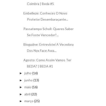
Coimbra | Beda #5
Embelleze: Conheces O Novo
Protetor Desembaraçante...
Passatempo Scholl: Queres Saber
Se Foste Vencedor?...
Blogazine: Entrevistei A Vecedora
Dos Nyx Face Awa...
Agosto: Como Assim Vamos Ter
BEDA? | BEDA #1
julho
(16)
►
junho
(13)
►
maio
(16)
►
abril
(22)
►
março
(25)
►