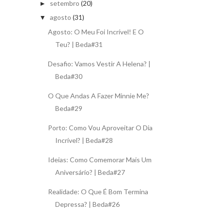
setembro
(20)
►
agosto
(31)
▼
Agosto: O Meu Foi Incrível! E O
Teu? | Beda#31
Desafio: Vamos Vestir A Helena? |
Beda#30
O Que Andas A Fazer Minnie Me?
Beda#29
Porto: Como Vou Aproveitar O Dia
Incrível? | Beda#28
Ideias: Como Comemorar Mais Um
Aniversário? | Beda#27
Realidade: O Que É Bom Termina
Depressa? | Beda#26