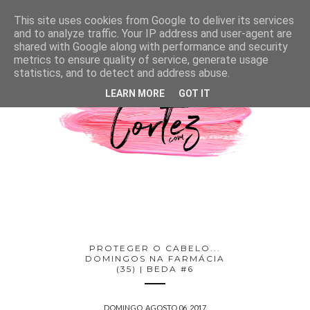
This site uses cookies from Google to deliver its services
and to analyze traffic. Your IP address and user-agent are
shared with Google along with performance and security
metrics to ensure quality of service, generate usage
statistics, and to detect and address abuse.
LEARN MORE
GOT IT
PROTEGER O CABELO...
DOMINGOS NA FARMÁCIA
(35) | BEDA #6
DOMINGO, AGOSTO 06, 2017