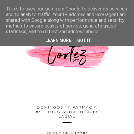
This site uses cookies from Google to deliver its services
and to analyze traffic. Your IP address and user-agent are
shared with Google along with performance and security
metrics to ensure quality of service, generate usage
statistics, and to detect and address abuse.
LEARN MORE
GOT IT
DOMINGOS NA FARMÁCIA
#31 | TUDO SOBRE HERPES
LABIAL
DOMINGO, ABRIL 02, 2017