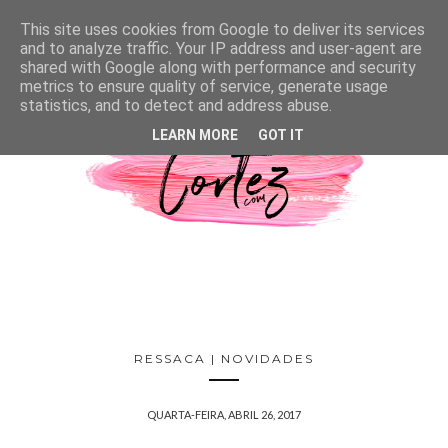
This site uses cookies from Google to deliver its services
and to analyze traffic. Your IP address and user-agent are
shared with Google along with performance and security
metrics to ensure quality of service, generate usage
statistics, and to detect and address abuse.
LEARN MORE
GOT IT
RESSACA | NOVIDADES
QUARTA-FEIRA, ABRIL 26, 2017