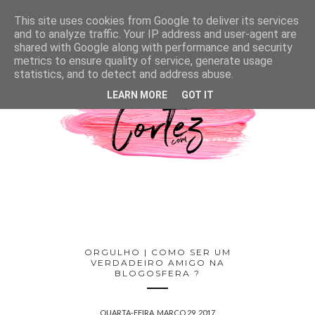
This site uses cookies from Google to deliver its services
and to analyze traffic. Your IP address and user-agent are
shared with Google along with performance and security
metrics to ensure quality of service, generate usage
statistics, and to detect and address abuse.
LEARN MORE
GOT IT
ORGULHO | COMO SER UM
VERDADEIRO AMIGO NA
BLOGOSFERA ?
QUARTA-FEIRA, MARÇO 29, 2017