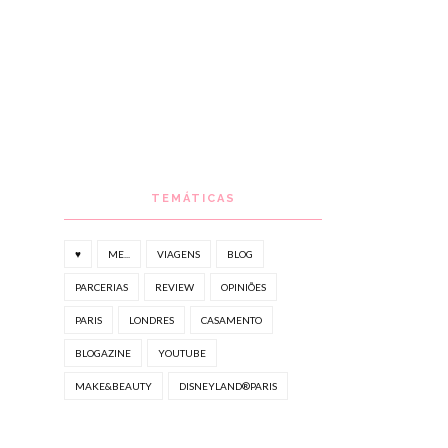
TEMÁTICAS
♥
ME...
VIAGENS
BLOG
PARCERIAS
REVIEW
OPINIÕES
PARIS
LONDRES
CASAMENTO
BLOGAZINE
YOUTUBE
MAKE&BEAUTY
DISNEYLAND®PARIS