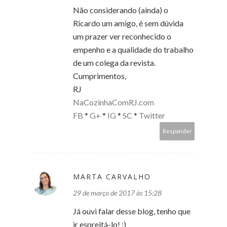
Não considerando (ainda) o
Ricardo um amigo, é sem dúvida
um prazer ver reconhecido o
empenho e a qualidade do trabalho
de um colega da revista.
Cumprimentos,
RJ
NaCozinhaComRJ.com
FB
*
G+
*
IG
*
SC
*
Twitter
Responder
MARTA CARVALHO
29 de março de 2017 às 15:28
Já ouvi falar desse blog, tenho que
ir espreitá-lo! :)