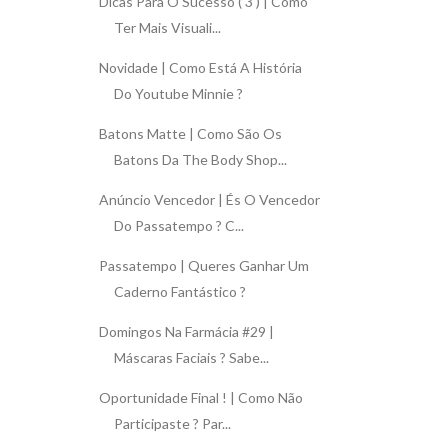
Dicas Para O Sucesso ( 3 ) | Como
Ter Mais Visuali...
Novidade | Como Está A História
Do Youtube Minnie ?
Batons Matte | Como São Os
Batons Da The Body Shop...
Anúncio Vencedor | És O Vencedor
Do Passatempo ? C...
Passatempo | Queres Ganhar Um
Caderno Fantástico ?
Domingos Na Farmácia #29 |
Máscaras Faciais ? Sabe...
Oportunidade Final ! | Como Não
Participaste ? Par...