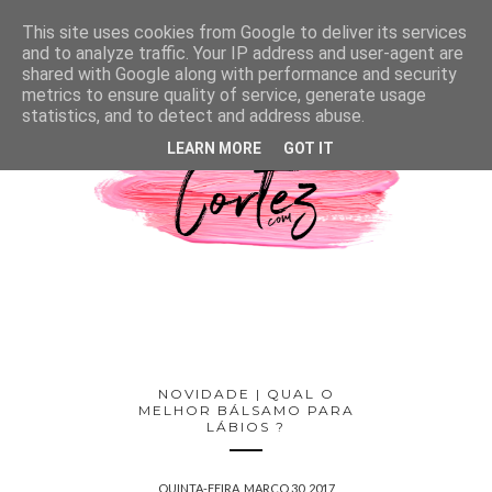
This site uses cookies from Google to deliver its services
and to analyze traffic. Your IP address and user-agent are
shared with Google along with performance and security
metrics to ensure quality of service, generate usage
statistics, and to detect and address abuse.
LEARN MORE
GOT IT
NOVIDADE | QUAL O
MELHOR BÁLSAMO PARA
LÁBIOS ?
QUINTA-FEIRA, MARÇO 30, 2017