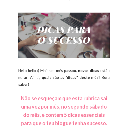
Hello hello :) Mais um mês passou,
novas dicas
estão
no ar! Afinal,
quais são as "dicas" deste mês
? Bora
saber!
Não se esqueçam que esta rubrica sai
uma vez por mês, no segundo sábado
do mês, e contem 5 dicas essenciais
para que o teu blogue tenha sucesso.