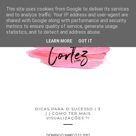
This site uses cookies from Google to deliver its services
and to analyze traffic. Your IP address and user-agent are
shared with Google along with performance and security
metrics to ensure quality of service, generate usage
statistics, and to detect and address abuse.
LEARN MORE
GOT IT
DICAS PARA O SUCESSO ( 3
) | COMO TER MAIS
VISUALIZAÇÕES ?!
DOMINGO, MARÇO 12, 2017