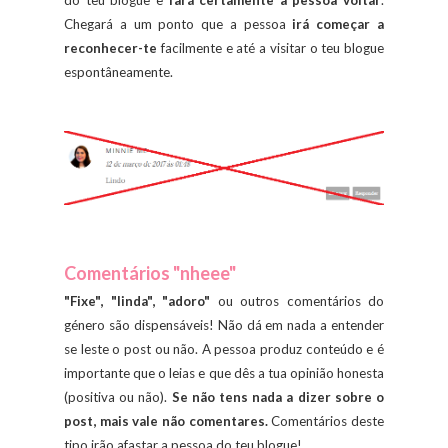
do teu blogue e
fará certamente a pessoa voltar
.
Chegará a um ponto que a pessoa
irá começar a
reconhecer-te
facilmente e até a visitar o teu blogue
espontâneamente.
Comentários "nheee"
"Fixe", "linda", "adoro"
ou outros comentários do
género são dispensáveis! Não dá em nada a entender
se leste o post ou não. A pessoa produz conteúdo e é
importante que o leias e que dês a tua opinião honesta
(positiva ou não).
Se não tens nada a dizer sobre o
post, mais vale não comentares.
Comentários deste
tipo irão afastar a pessoa do teu blogue!