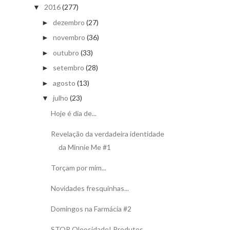
2016
(277)
▼
dezembro
(27)
►
novembro
(36)
►
outubro
(33)
►
setembro
(28)
►
agosto
(13)
►
julho
(23)
▼
Hoje é dia de...
Revelação da verdadeira identidade
da Minnie Me #1
Torçam por mim...
Novidades fresquinhas...
Domingos na Farmácia #2
STOP Oleosidade! Produtos