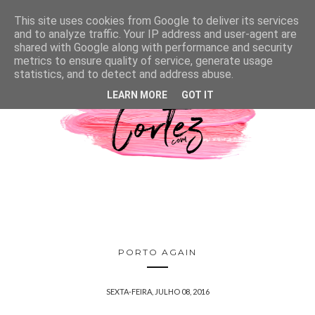
This site uses cookies from Google to deliver its services
and to analyze traffic. Your IP address and user-agent are
shared with Google along with performance and security
metrics to ensure quality of service, generate usage
statistics, and to detect and address abuse.
LEARN MORE
GOT IT
PORTO AGAIN
SEXTA-FEIRA, JULHO 08, 2016