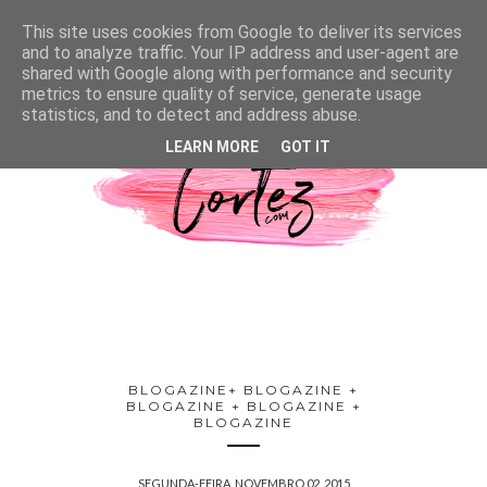
This site uses cookies from Google to deliver its services
and to analyze traffic. Your IP address and user-agent are
shared with Google along with performance and security
metrics to ensure quality of service, generate usage
statistics, and to detect and address abuse.
LEARN MORE
GOT IT
BLOGAZINE+ BLOGAZINE +
BLOGAZINE + BLOGAZINE +
BLOGAZINE
SEGUNDA-FEIRA, NOVEMBRO 02, 2015