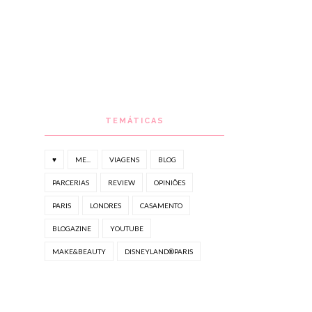
TEMÁTICAS
♥
ME...
VIAGENS
BLOG
PARCERIAS
REVIEW
OPINIÕES
PARIS
LONDRES
CASAMENTO
BLOGAZINE
YOUTUBE
MAKE&BEAUTY
DISNEYLAND®PARIS