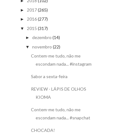
2018
(102)
►
2017
(265)
►
2016
(277)
►
2015
(317)
▼
dezembro
(14)
►
novembro
(22)
▼
Contem-me tudo, não me
escondam nada... #instagram
Sabor a sexta-feira
REVIEW - LÁPIS DE OLHOS
KIOMA
Contem-me tudo, não me
escondam nada... #snapchat
CHOCADA!