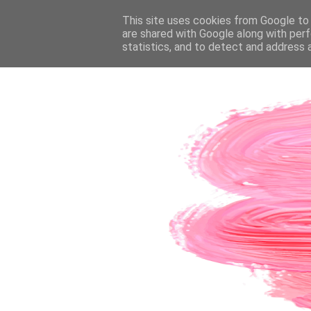
PÁGINA INICIAL
This site uses cookies from Google to d
SOBRE A AUTORA
CO
are shared with Google along with perf
statistics, and to detect and address 