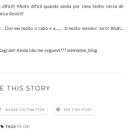
 difícil! Muito difícil quando ainda por cima tenho cerca de
unca desisti!
. Doí-me muito o rabo e a........ :b muito mesmo! Juro! Ahah...
nstagram! Ainda não me seguem??? minnieme_blog
E THIS STORY
SHARE ON TWITTER
PIN THIS POST
Fit Girl
TAGS: