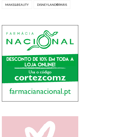
MAKE&BEAUTY
DISNEYLAND®PARIS