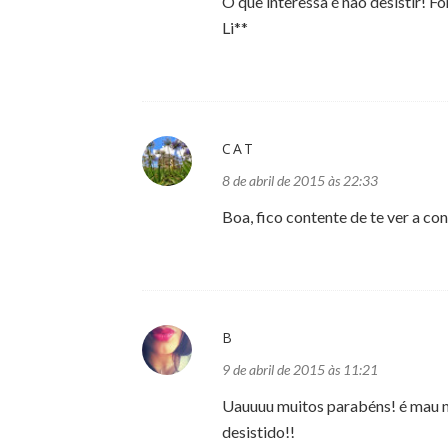
O que interessa é não desistir! For
Li**
CAT
8 de abril de 2015 às 22:33
Boa, fico contente de te ver a con
B
9 de abril de 2015 às 11:21
Uauuuu muitos parabéns! é mau na
desistido!!