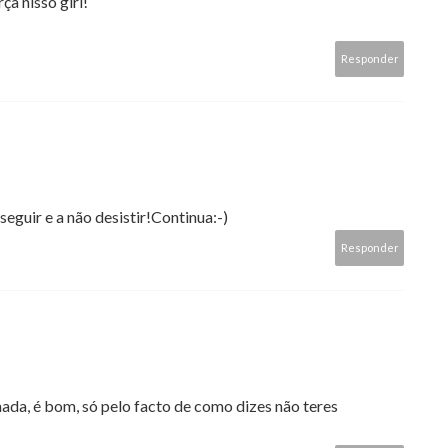
ça nisso girl!
Responder
seguir e a não desistir!Continua:-)
Responder
da, é bom, só pelo facto de como dizes não teres