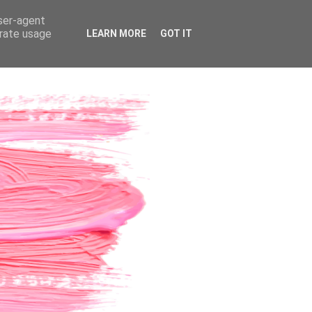
user-agent
erate usage
LEARN MORE
GOT IT