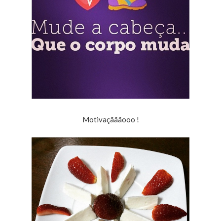
Motivaçãããooo !