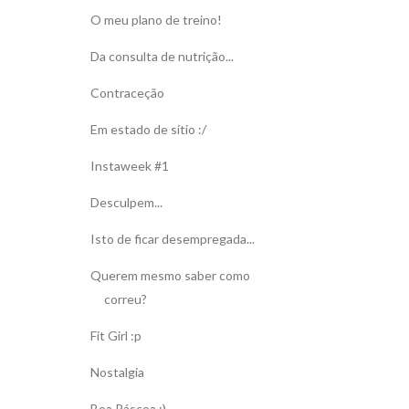
O meu plano de treino!
Da consulta de nutrição...
Contraceção
Em estado de sítio :/
Instaweek #1
Desculpem...
Isto de ficar desempregada...
Querem mesmo saber como
correu?
Fit Girl :p
Nostalgia
Boa Páscoa :)