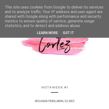
This site uses cookies from Google to deliver its services
and to analyze traffic. Your IP address and user-agent are
shared with Google along with performance and security
metrics to ensure quality of service, generate usage
statistics, and to detect and address abuse.
LEARN MORE
GOT IT
INSTAWEEK #1
SEGUNDA-FEIRA, ABRIL 13, 2015