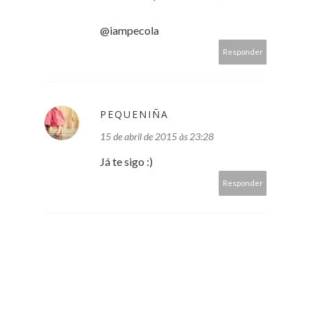
@iampecola
Responder
PEQUENIÑA
15 de abril de 2015 às 23:28
Já te sigo :)
Responder