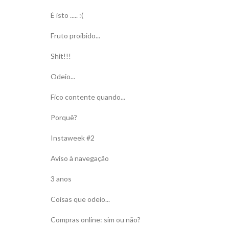
É isto ..... :(
Fruto proibido...
Shit!!!
Odeio...
Fico contente quando...
Porquê?
Instaweek #2
Aviso à navegação
3 anos
Coisas que odeio...
Compras online: sim ou não?