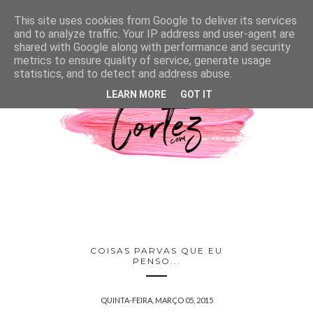
This site uses cookies from Google to deliver its services
and to analyze traffic. Your IP address and user-agent are
shared with Google along with performance and security
metrics to ensure quality of service, generate usage
statistics, and to detect and address abuse.
LEARN MORE
GOT IT
COISAS PARVAS QUE EU
PENSO...
QUINTA-FEIRA, MARÇO 05, 2015