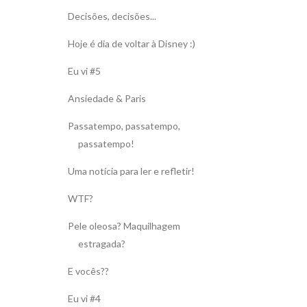
Decisões, decisões...
Hoje é dia de voltar à Disney :)
Eu vi #5
Ansiedade & Paris
Passatempo, passatempo,
passatempo!
Uma notícia para ler e refletir!
WTF?
Pele oleosa? Maquilhagem
estragada?
E vocês??
Eu vi #4