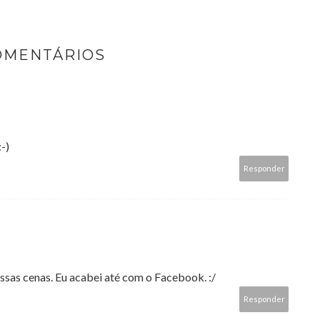
OMENTÁRIOS
:-)
Responder
essas cenas. Eu acabei até com o Facebook. :/
Responder