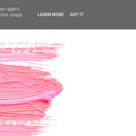
user-agent
erate usage
LEARN MORE
GOT IT