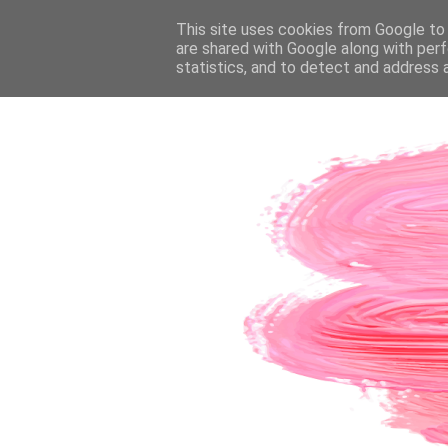
PÁGINA INICIAL
This site uses cookies from Google to d
SOBRE A AUTORA
CO
are shared with Google along with perf
statistics, and to detect and address 