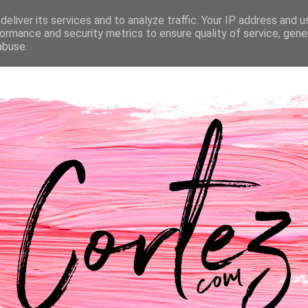
eliver its services and to analyze traffic. Your IP address and 
NTACTOS
PASSATEMPOS
CASAMENTO
ormance and security metrics to ensure quality of service, gen
abuse.