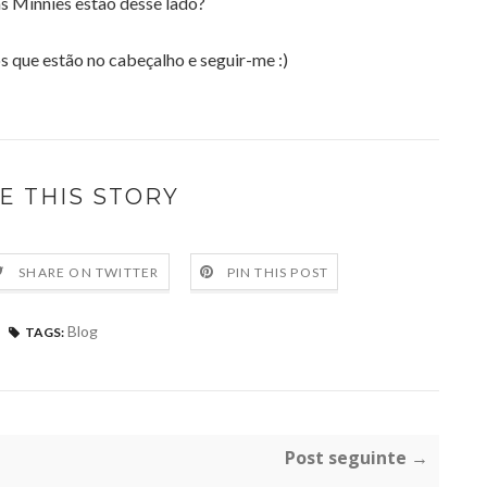
as Minnies estão desse lado?
s que estão no cabeçalho e seguir-me :)
E THIS STORY
SHARE ON TWITTER
PIN THIS POST
Blog
TAGS:
Post seguinte →