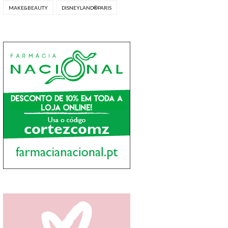
MAKE&BEAUTY
DISNEYLAND®PARIS