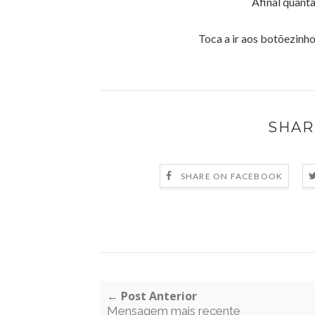
Afinal quant
Toca a ir aos botõezinho
SHAR
SHARE ON FACEBOOK
← Post Anterior
Mensagem mais recente