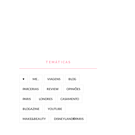
TEMÁTICAS
♥
ME...
VIAGENS
BLOG
PARCERIAS
REVIEW
OPINIÕES
PARIS
LONDRES
CASAMENTO
BLOGAZINE
YOUTUBE
MAKE&BEAUTY
DISNEYLAND®PARIS