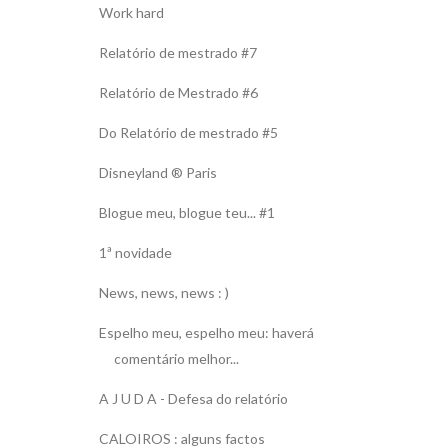
Work hard
Relatório de mestrado #7
Relatório de Mestrado #6
Do Relatório de mestrado #5
Disneyland ® Paris
Blogue meu, blogue teu... #1
1ª novidade
News, news, news : )
Espelho meu, espelho meu: haverá
comentário melhor...
A J U D A - Defesa do relatório
CALOIROS : alguns factos