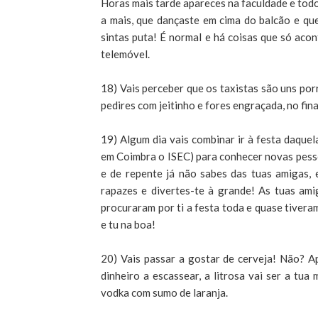
Horas mais tarde apareces na faculdade e todo
a mais, que dançaste em cima do balcão e qu
sintas puta! É normal e há coisas que só aco
telemóvel.
18) Vais perceber que os taxistas são uns por
pedires com jeitinho e fores engraçada, no fi
19) Algum dia vais combinar ir à festa daquela
em Coimbra o ISEC) para conhecer novas pesso
e de repente já não sabes das tuas amigas, 
rapazes e divertes-te à grande! As tuas ami
procuraram por ti a festa toda e quase tiveram
e tu na boa!
20) Vais passar a gostar de cerveja! Não? A
dinheiro a escassear, a litrosa vai ser a tu
vodka com sumo de laranja.