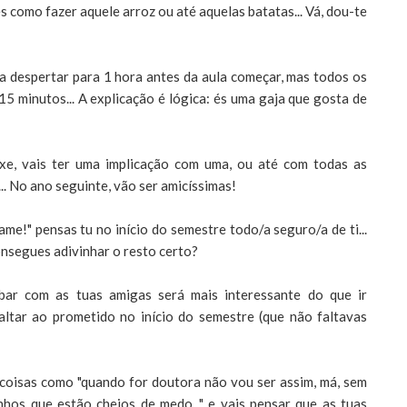
es como fazer aquele arroz ou até aquelas batatas... Vá, dou-te
 a despertar para 1 hora antes da aula começar, mas todos os
15 minutos... A explicação é lógica: és uma gaja que gosta de
xe, vais ter uma implicação com uma, ou até com todas as
... No ano seguinte, vão ser amicíssimas!
e!" pensas tu no início do semestre todo/a seguro/a de ti...
consegues adivinhar o resto certo?
bar com as tuas amigas será mais interessante do que ir
altar ao prometido no início do semestre (que não faltavas
 coisas como "quando for doutora não vou ser assim, má, sem
rinhos que estão cheios de medo..." e vais pensar que as tuas