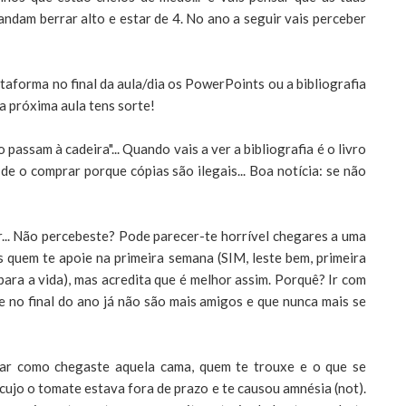
ndam berrar alto e estar de 4. No ano a seguir vais perceber
ataforma no final da aula/dia os PowerPoints ou a bibliografia
da próxima aula tens sorte!
o passam à cadeira"... Quando vais a ver a bibliografia é o livro
s de o comprar porque cópias são ilegais... Boa notícia: se não
... Não percebeste? Pode parecer-te horrível chegares a uma
 quem te apoie na primeira semana (SIM, leste bem, primeira
ra a vida), mas acredita que é melhor assim. Porquê? Ir com
ue no final do ano já não são mais amigos e que nunca mais se
rar como chegaste aquela cama, quem te trouxe e o que se
cujo o tomate estava fora de prazo e te causou amnésia (not).