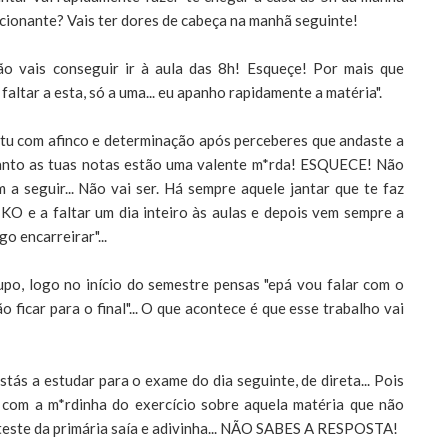
cionante? Vais ter dores de cabeça na manhã seguinte!
ão vais conseguir ir à aula das 8h! Esqueçe! Por mais que
faltar a esta, só a uma... eu apanho rapidamente a matéria".
s tu com afinco e determinação após perceberes que andaste a
tanto as tuas notas estão uma valente m*rda! ESQUECE! Não
a seguir... Não vai ser. Há sempre aquele jantar que te faz
 KO e a faltar um dia inteiro às aulas e depois vem sempre a
o encarreirar"...
po, logo no início do semestre pensas "epá vou falar com o
 ficar para o final"... O que acontece é que esse trabalho vai
stás a estudar para o exame do dia seguinte, de direta... Pois
com a m*rdinha do exercício sobre aquela matéria que não
teste da primária saía e adivinha... NÃO SABES A RESPOSTA!