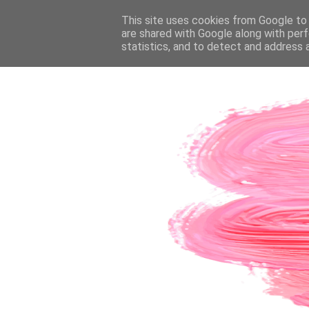
PÁGINA INICIAL
This site uses cookies from Google to d
SOBRE A AUTORA
CO
are shared with Google along with perf
statistics, and to detect and address 