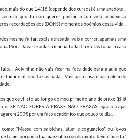
ade, mais do que 14/15 (depende dos cursos) é uma anedota...
 certeza que tu não queres passar a tua vida académica
teres recordações dos (BONS) momentos boémios desta vida...
des mesmo faltar, estás atrasada, vais a correr, apanhas uma
u... Pior: Dava-te aulas a manhã toda! Lá voltas tu para casa
 falta... Adivinha: não vais ficar na faculdade para a aula que
estudar e ali não fazias nada... Vais para casa e para além de
ldade!
vezes que ouvi isto ao longo do meu primeiro ano de praxe (já lá
 disto é: SE NÃO FORES À PRAXE NÃO PRAXAS, agora trajar
 pagarem 200€ por um fato académico que pouco te diz...
as como: "Massa com salsichas, atum e cogumelos" ou "ovos
 de fome, porque a tua mãezinha cozinha muito bem, mas e tu?