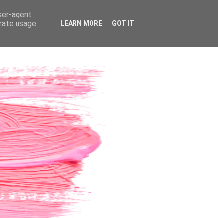
user-agent
erate usage
LEARN MORE
GOT IT