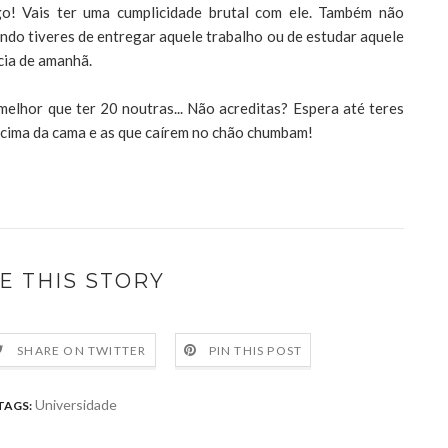
o! Vais ter uma cumplicidade brutal com ele. Também não
ndo tiveres de entregar aquele trabalho ou de estudar aquele
cia de amanhã.
melhor que ter 20 noutras... Não acreditas? Espera até teres
m cima da cama e as que caírem no chão chumbam!
E THIS STORY
SHARE ON TWITTER
PIN THIS POST
Universidade
TAGS: