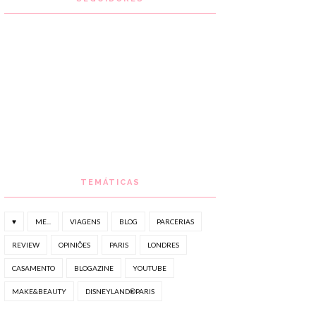
TEMÁTICAS
♥
ME...
VIAGENS
BLOG
PARCERIAS
REVIEW
OPINIÕES
PARIS
LONDRES
CASAMENTO
BLOGAZINE
YOUTUBE
MAKE&BEAUTY
DISNEYLAND®PARIS