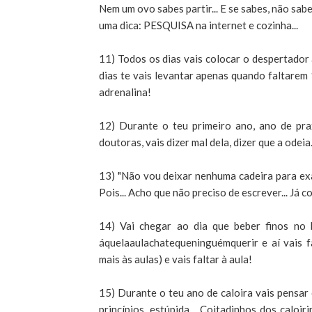
Nem um ovo sabes partir... E se sabes, não sab
uma dica: PESQUISA na internet e cozinha...
11) Todos os dias vais colocar o despertador
dias te vais levantar apenas quando faltarem 
adrenalina!
12) Durante o teu primeiro ano, ano de pra
doutoras, vais dizer mal dela, dizer que a odeia
13) "Não vou deixar nenhuma cadeira para exam
Pois... Acho que não preciso de escrever... Já 
14) Vai chegar ao dia que beber finos no 
áquelaaulachatequeninguémquerir e aí vais f
mais às aulas) e vais faltar à aula!
15) Durante o teu ano de caloira vais pensar
princípios, estúpida... Coitadinhos dos caloi