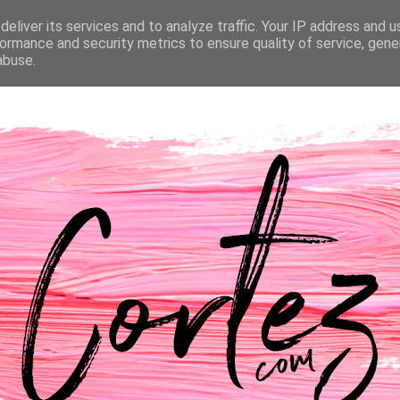
eliver its services and to analyze traffic. Your IP address and 
NTACTOS
PASSATEMPOS
CASAMENTO
ormance and security metrics to ensure quality of service, gen
abuse.