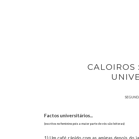
CALOIROS 
UNIVE
SEGUNDA
Factos universitários...
(escritos no feminino pois a maior parte de vós são leitoras)
1) Um café rápido com as amigas depois do j