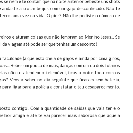
s se riem e te contam que na noite anterior bebeste uns shots
e andaste a trocar beijos com um gajo desconhecido. Não te
ntecem uma vez na vida. O pior? Não lhe pediste o número de
reiros e aturam coisas que não lembram ao Menino Jesus... Se
nal da viagem até pode ser que tenhas um desconto!
 faculdade (a que está cheia de gajos e ainda por cima giros,
as... Bebes um pouco de mais, danças com um ou dois fulanos
elas não te atendem o telemóvel, ficas a noite toda com os
gas? Vens a saber no dia seguinte que ficaram sem bateria,
 para ligar para a polícia a constatar o teu desaparecimento,
posto contigo! Com a quantidade de saídas que vais ter e o
a melhor amiga e até te vai parecer mais saborosa que aquela