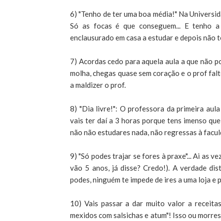
6) "Tenho de ter uma boa média!" Na Universid
Só as focas é que conseguem... E tenho a
enclausurado em casa a estudar e depois não 
7) Acordas cedo para aquela aula a que não po
molha, chegas quase sem coração e o prof falto
a maldizer o prof.
8) "Dia livre!": O professora da primeira aula
vais ter daí a 3 horas porque tens imenso que 
não não estudares nada, não regressas à facu
9) "Só podes trajar se fores à praxe"... Ai as 
vão 5 anos, já disse? Credo!). A verdade
podes, ninguém te impede de ires a uma loja e
10) Vais passar a dar muito valor a receit
mexidos com salsichas e atum"! Isso ou morres