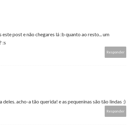
 este post e não chegares lá :b quanto ao resto... um
 :s
Responder
deles. acho-a tão querida! e as pequeninas são tão lindas :)
Responder