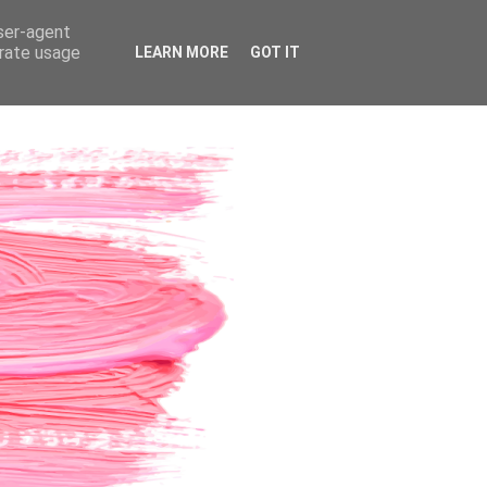
user-agent
erate usage
LEARN MORE
GOT IT