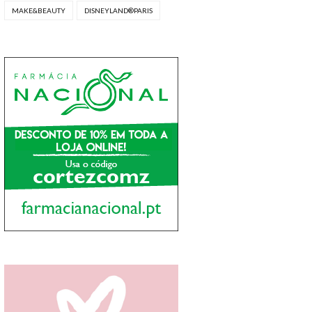
MAKE&BEAUTY
DISNEYLAND®PARIS