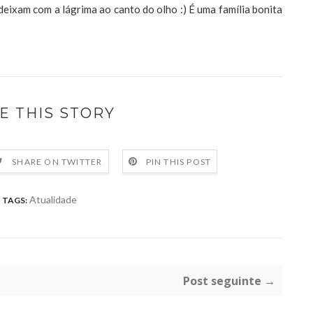
deixam com a lágrima ao canto do olho :) É uma família bonita
E THIS STORY
SHARE ON TWITTER
PIN THIS POST
Atualidade
TAGS:
Post seguinte →