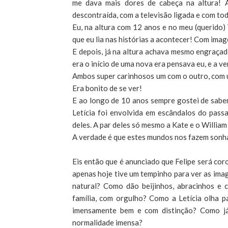
me dava mais dores de cabeça na altura! A
descontraída, com a televisão ligada e com tod
Eu, na altura com 12 anos e no meu (querido)
que eu lia nas histórias a acontecer! Com imag
E depois, já na altura achava mesmo engraçado
era o início de uma nova era pensava eu, e a v
Ambos super carinhosos um com o outro, com 
Era bonito de se ver!
E ao longo de 10 anos sempre gostei de saber 
Letícia foi envolvida em escândalos do pass
deles. A par deles só mesmo a Kate e o William 
A verdade é que estes mundos nos fazem sonh
Eis então que é anunciado que Felipe será coroa
apenas hoje tive um tempinho para ver as im
natural? Como dão beijinhos, abracinhos e
família, com orgulho? Como a Letícia olha 
imensamente bem e com distinção? Como já
normalidade imensa?