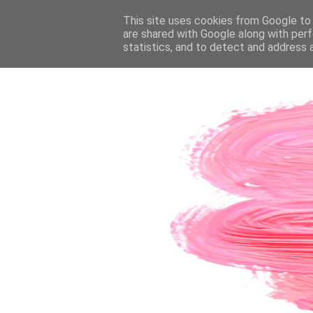
PÁGINA INICIAL
This site uses cookies from Google to d
SOBRE A AUTORA
CO
are shared with Google along with perf
statistics, and to detect and address 