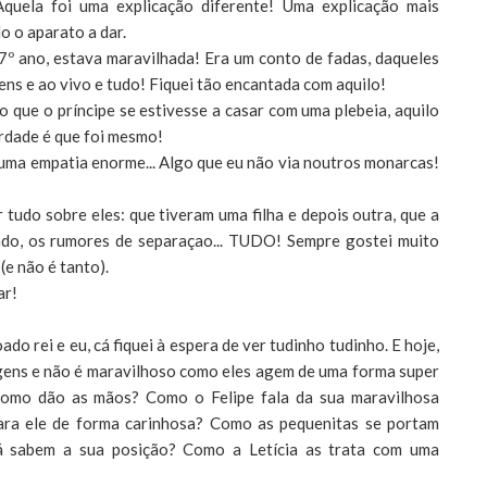
quela foi uma explicação diferente! Uma explicação mais
o o aparato a dar.
 7º ano, estava maravilhada! Era um conto de fadas, daqueles
ens e ao vivo e tudo! Fiquei tão encantada com aquilo!
 que o príncipe se estivesse a casar com uma plebeia, aquilo
erdade é que foi mesmo!
uma empatia enorme... Algo que eu não via noutros monarcas!
tudo sobre eles: que tiveram uma filha e depois outra, que a
ado, os rumores de separaçao... TUDO! Sempre gostei muito
(e não é tanto).
ar!
do rei e eu, cá fiquei à espera de ver tudinho tudinho. E hoje,
agens e não é maravilhoso como eles agem de uma forma super
 como dão as mãos? Como o Felipe fala da sua maravilhosa
para ele de forma carinhosa? Como as pequenitas se portam
 sabem a sua posição? Como a Letícia as trata com uma