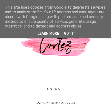
This site uses cookies from Google to deliver its services
and to analyze traffic. Your IP address and user-agent are
shared with Google along with performance and security
metrics to ensure quality of service, generate usage
statistics, and to detect and address abuse.
LEARN MORE
GOT IT
FUNERAL...
SÁBADO, NOVEMBRO 16, 2013