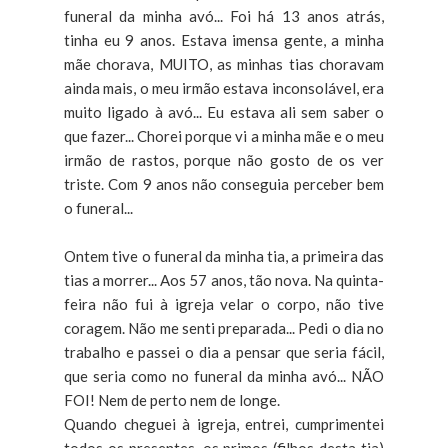
funeral da minha avó... Foi há 13 anos atrás,
tinha eu 9 anos. Estava imensa gente, a minha
mãe chorava, MUITO, as minhas tias choravam
ainda mais, o meu irmão estava inconsolável, era
muito ligado à avó... Eu estava ali sem saber o
que fazer... Chorei porque vi a minha mãe e o meu
irmão de rastos, porque não gosto de os ver
triste. Com 9 anos não conseguia perceber bem
o funeral...
Ontem tive o funeral da minha tia, a primeira das
tias a morrer... Aos 57 anos, tão nova. Na quinta-
feira não fui à igreja velar o corpo, não tive
coragem. Não me senti preparada... Pedi o dia no
trabalho e passei o dia a pensar que seria fácil,
que seria como no funeral da minha avó... NÃO
FOI! Nem de perto nem de longe.
Quando cheguei à igreja, entrei, cumprimentei
todos os presentes, os primos (filhos desta tia)