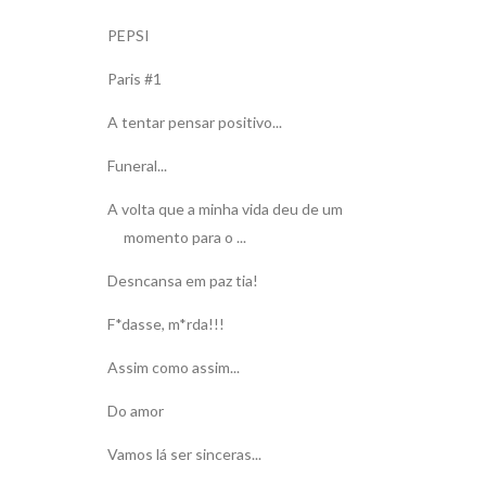
PEPSI
Paris #1
A tentar pensar positivo...
Funeral...
A volta que a minha vida deu de um
momento para o ...
Desncansa em paz tia!
F*dasse, m*rda!!!
Assim como assim...
Do amor
Vamos lá ser sinceras...