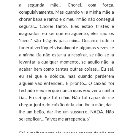
a segunda mãe... Chorei, com força,
compulsivamente. Mas quando vi a minha mãe a
chorar baba e ranho e o meu irmão não consegui
segurar... Chorei tanto. Eles estão tristes e
magoados, eu sei que eu aguento, eles são os
"meus" são frágeis para mim... Durante todo o
funeral verifiquei visualmente algumas vezes se
a minha tia não estaria a respirar, se não se ia
levantar a qualquer momento, se aquilo não ia
acabar bem como tantas outras coisas... Eu sei,
eu sei que é doidice, mas quando perderem
alguém vão entender... E pronto... O caixão foi
fechado e eu sei que nunca mais vou ver a minha
tia... Eu sei que foi o fim. Não fui capaz de me
chegar junto do caixão dela, dar-lhe a mão, dar-
lhe um beijo, dar-lhe um sussurro...NADA. Não
sei explicar... Talvez me arrependa. :/
Foi o melhor para ela, porque apesar de não ter