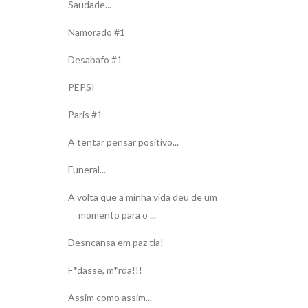
Saudade...
Namorado #1
Desabafo #1
PEPSI
Paris #1
A tentar pensar positivo...
Funeral...
A volta que a minha vida deu de um
momento para o ...
Desncansa em paz tia!
F*dasse, m*rda!!!
Assim como assim...