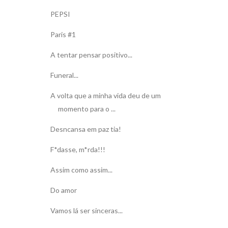
PEPSI
Paris #1
A tentar pensar positivo...
Funeral...
A volta que a minha vida deu de um
momento para o ...
Desncansa em paz tia!
F*dasse, m*rda!!!
Assim como assim...
Do amor
Vamos lá ser sinceras...