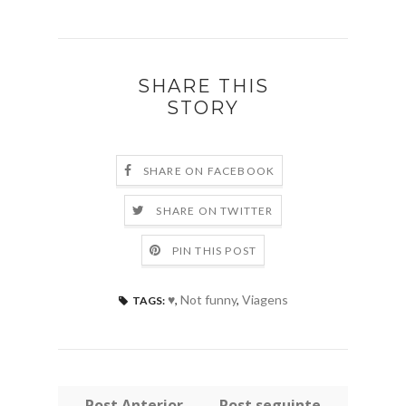
SHARE THIS
STORY
SHARE ON FACEBOOK
SHARE ON TWITTER
PIN THIS POST
♥
,
Not funny
,
Viagens
TAGS:
← Post Anterior
Post seguinte →