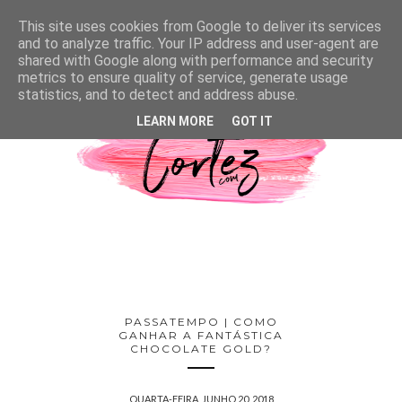
This site uses cookies from Google to deliver its services
and to analyze traffic. Your IP address and user-agent are
shared with Google along with performance and security
metrics to ensure quality of service, generate usage
statistics, and to detect and address abuse.
LEARN MORE
GOT IT
PASSATEMPO | COMO
GANHAR A FANTÁSTICA
CHOCOLATE GOLD?
QUARTA-FEIRA, JUNHO 20, 2018