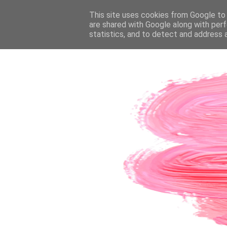
PÁGINA INICIAL
This site uses cookies from Google to d
SOBRE A AUTORA
CO
are shared with Google along with perf
statistics, and to detect and address 