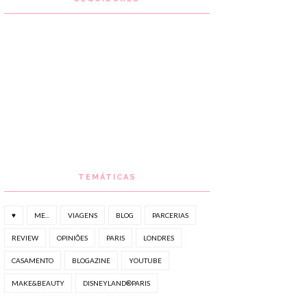
TEMÁTICAS
♥
ME...
VIAGENS
BLOG
PARCERIAS
REVIEW
OPINIÕES
PARIS
LONDRES
CASAMENTO
BLOGAZINE
YOUTUBE
MAKE&BEAUTY
DISNEYLAND®PARIS