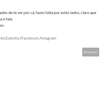
des de te ver por cá, fazes falta por estes lados, claro que
 e fala,
em
nhoDaSofia
/
Facebook
/
Intagram
Responder