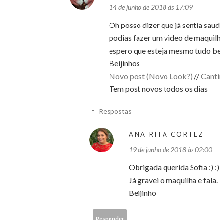
14 de junho de 2018 às 17:09
Oh posso dizer que já sentia sauda
podias fazer um video de maquilha
espero que esteja mesmo tudo b
Beijinhos
Novo post (Novo Look?)
//
Canti
Tem post novos todos os dias
Respostas
ANA RITA CORTEZ
19 de junho de 2018 às 02:00
Obrigada querida Sofia :) :)
Já gravei o maquilha e fala.
Beijinho
Responder