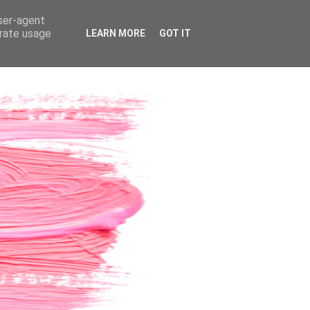
user-agent
erate usage
LEARN MORE
GOT IT