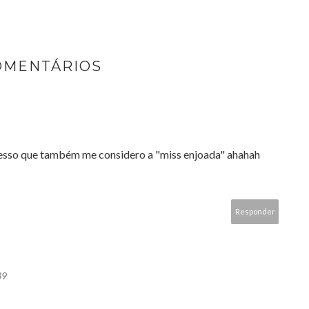
OMENTÁRIOS
esso que também me considero a "miss enjoada" ahahah
Responder
39