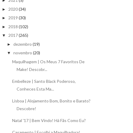
2021
(5)
►
2020
(34)
►
2019
(30)
►
2018
(102)
►
2017
(265)
▼
dezembro
(19)
►
novembro
(20)
▼
Maquilhagem | Os Meus 7 Favoritos De
Make! Descobr...
Embelleze | Santo Black Poderoso,
Conheces Esta Ma...
Lisboa | Alojamento Bom, Bonito e Barato?
Descobre!
Natal '17 | Bem Vindo! Há Fãs Como Eu?
Casamento | Escolhi a Maquilhadora!