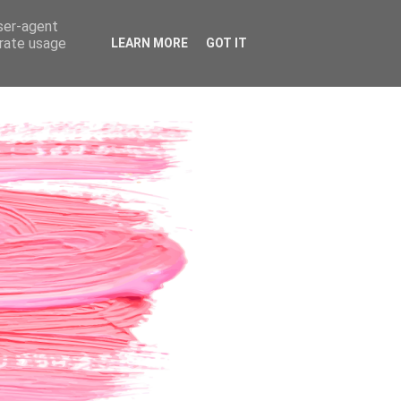
user-agent
erate usage
LEARN MORE
GOT IT