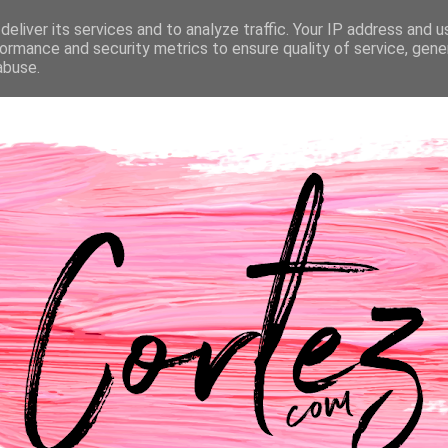
eliver its services and to analyze traffic. Your IP address and 
NTACTOS
PASSATEMPOS
CASAMENTO
ormance and security metrics to ensure quality of service, gen
abuse.