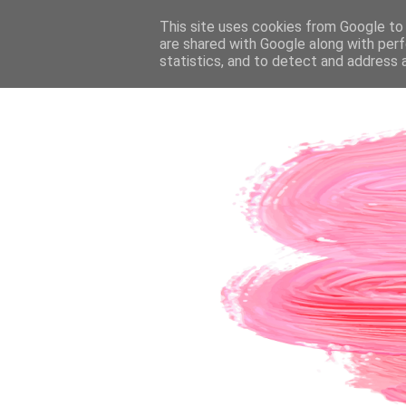
PÁGINA INICIAL
This site uses cookies from Google to d
SOBRE A AUTORA
CO
are shared with Google along with perf
statistics, and to detect and address 