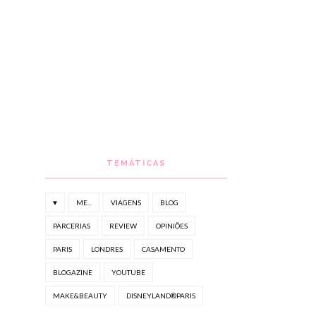
TEMÁTICAS
♥
ME...
VIAGENS
BLOG
PARCERIAS
REVIEW
OPINIÕES
PARIS
LONDRES
CASAMENTO
BLOGAZINE
YOUTUBE
MAKE&BEAUTY
DISNEYLAND®PARIS