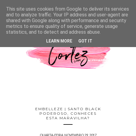
This site uses cookies from Google to deliver its services
and to analyze traffic. Your IP address and user-agent are
shared with Google along with performance and security
metrics to ensure quality of service, generate usage
statistics, and to detect and address abuse.
LEARN MORE
GOT IT
EMBELLEZE | SANTO BLACK
PODEROSO, CONHECES
ESTA MARAVILHA?
QUARTA-FEIRA, NOVEMBRO 29, 2017