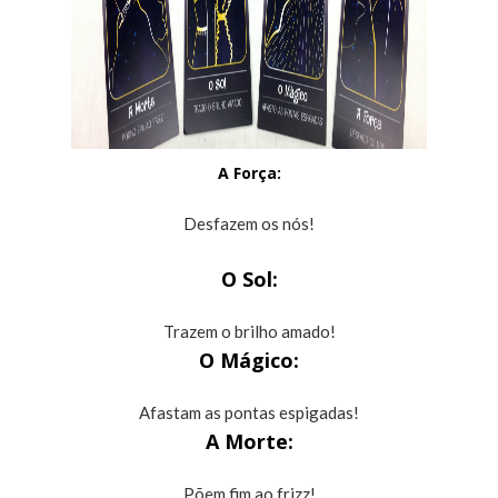
A Força:
Desfazem os nós!
O Sol:
Trazem o brilho amado!
O Mágico:
Afastam as pontas espigadas!
A Morte:
Põem fim ao frizz!