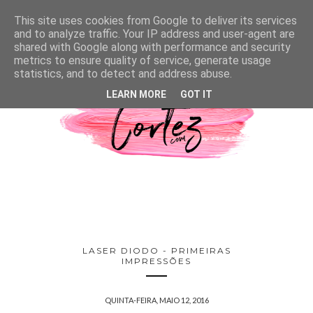
This site uses cookies from Google to deliver its services
and to analyze traffic. Your IP address and user-agent are
shared with Google along with performance and security
metrics to ensure quality of service, generate usage
statistics, and to detect and address abuse.
LEARN MORE
GOT IT
LASER DIODO - PRIMEIRAS
IMPRESSÕES
QUINTA-FEIRA, MAIO 12, 2016