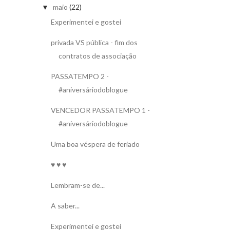
maio
(22)
▼
Experimentei e gostei
privada VS pública - fim dos
contratos de associação
PASSATEMPO 2 -
#aniversáriodoblogue
VENCEDOR PASSATEMPO 1 -
#aniversáriodoblogue
Uma boa véspera de feriado
♥ ♥ ♥
Lembram-se de...
A saber...
Experimentei e gostei