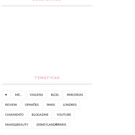
TEMÁTICAS
♥
ME...
VIAGENS
BLOG
PARCERIAS
REVIEW
OPINIÕES
PARIS
LONDRES
CASAMENTO
BLOGAZINE
YOUTUBE
MAKE&BEAUTY
DISNEYLAND®PARIS