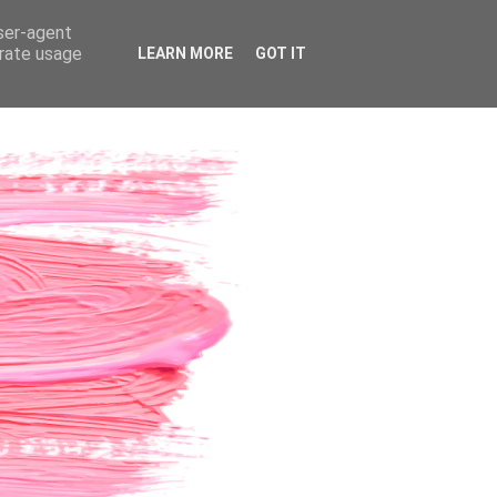
user-agent
erate usage
LEARN MORE
GOT IT