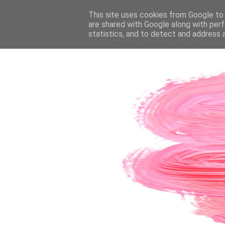
PÁGINA INICIAL
This site uses cookies from Google to d
SOBRE A AUTORA
CO
are shared with Google along with perf
statistics, and to detect and address 