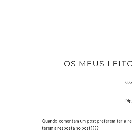
OS MEUS LEIT
SÁBA
Dig
Quando comentam um post preferem ter a res
terem a resposta no post????