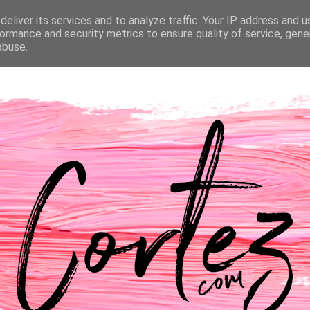
eliver its services and to analyze traffic. Your IP address and 
NTACTOS
PASSATEMPOS
CASAMENTO
ormance and security metrics to ensure quality of service, gen
abuse.