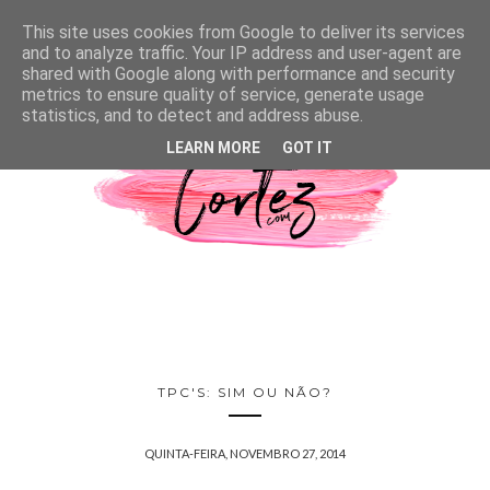
This site uses cookies from Google to deliver its services
and to analyze traffic. Your IP address and user-agent are
shared with Google along with performance and security
metrics to ensure quality of service, generate usage
statistics, and to detect and address abuse.
LEARN MORE
GOT IT
TPC'S: SIM OU NÃO?
QUINTA-FEIRA, NOVEMBRO 27, 2014