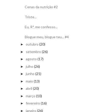
Cenas da nutrição #2
Triste...
Eu, R*, me confesso...
Blogue meu, blogue teu... #4
outubro
(20)
►
setembro
(26)
►
agosto
(17)
►
julho
(26)
►
junho
(21)
►
maio
(13)
►
abril
(20)
►
março
(10)
►
fevereiro
(16)
►
janeiro
(26)
►