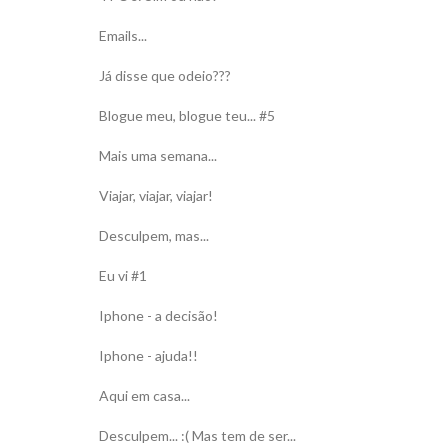
Emails...
Já disse que odeio???
Blogue meu, blogue teu... #5
Mais uma semana...
Viajar, viajar, viajar!
Desculpem, mas...
Eu vi #1
Iphone - a decisão!
Iphone - ajuda!!
Aqui em casa...
Desculpem... :( Mas tem de ser...