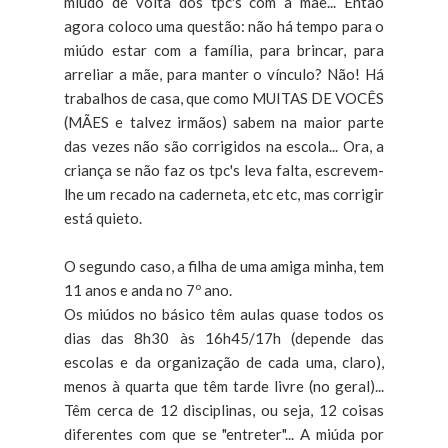
miúdo de volta dos tpc's com a mãe... Então
agora coloco uma questão: não há tempo para o
miúdo estar com a família, para brincar, para
arreliar a mãe, para manter o vínculo? Não! Há
trabalhos de casa, que como MUITAS DE VOCÊS
(MÃES e talvez irmãos) sabem na maior parte
das vezes não são corrigidos na escola... Ora, a
criança se não faz os tpc's leva falta, escrevem-
lhe um recado na caderneta, etc etc, mas corrigir
está quieto.
O segundo caso, a filha de uma amiga minha, tem
11 anos e anda no 7º ano.
Os miúdos no básico têm aulas quase todos os
dias das 8h30 às 16h45/17h (depende das
escolas e da organização de cada uma, claro),
menos à quarta que têm tarde livre (no geral)...
Têm cerca de 12 disciplinas, ou seja, 12 coisas
diferentes com que se "entreter"... A miúda por