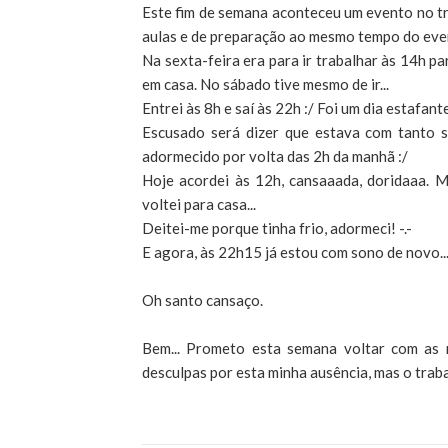
Este fim de semana aconteceu um evento no tr
aulas e de preparação ao mesmo tempo do eve
Na sexta-feira era para ir trabalhar às 14h p
em casa. No sábado tive mesmo de ir...
Entrei às 8h e saí às 22h :/ Foi um dia estafante
Escusado será dizer que estava com tanto s
adormecido por volta das 2h da manhã :/
Hoje acordei às 12h, cansaaada, doridaaa. M
voltei para casa...
Deitei-me porque tinha frio, adormeci! -.-
E agora, às 22h15 já estou com sono de novo..
Oh santo cansaço.
Bem... Prometo esta semana voltar com as r
desculpas por esta minha ausência, mas o traba