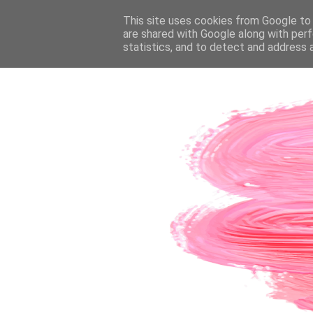
PÁGINA INICIAL
This site uses cookies from Google to d
SOBRE A AUTORA
CO
are shared with Google along with perf
statistics, and to detect and address 