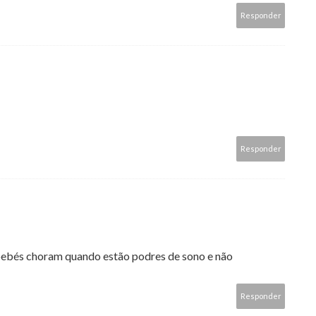
Responder
Responder
bebés choram quando estão podres de sono e não
Responder