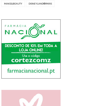
MAKE&BEAUTY
DISNEYLAND®PARIS