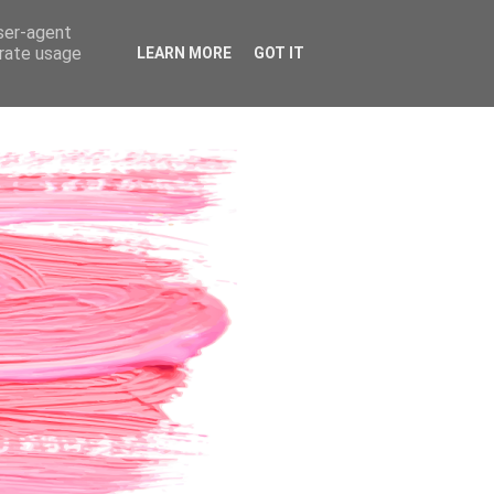
user-agent
erate usage
LEARN MORE
GOT IT