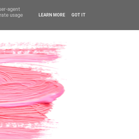
user-agent
erate usage
LEARN MORE
GOT IT