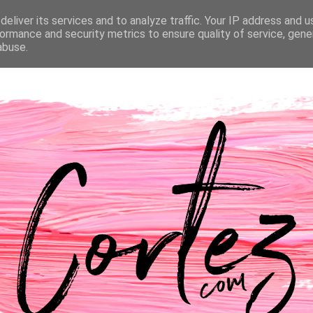
eliver its services and to analyze traffic. Your IP address and 
NTACTOS
PASSATEMPOS
CASAMENTO
ormance and security metrics to ensure quality of service, gen
abuse.