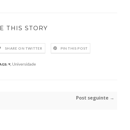
E THIS STORY
SHARE ON TWITTER
PIN THIS POST
♥
,
Universidade
AGS:
Post seguinte →