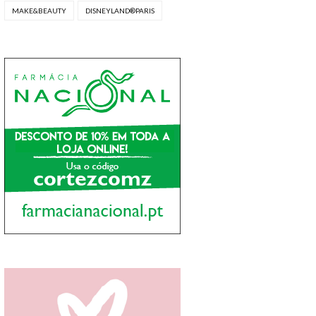
MAKE&BEAUTY
DISNEYLAND®PARIS