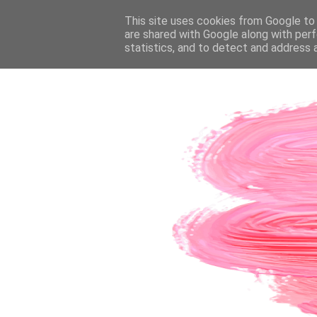
PÁGINA INICIAL
This site uses cookies from Google to d
SOBRE A AUTORA
CO
are shared with Google along with perf
statistics, and to detect and address 