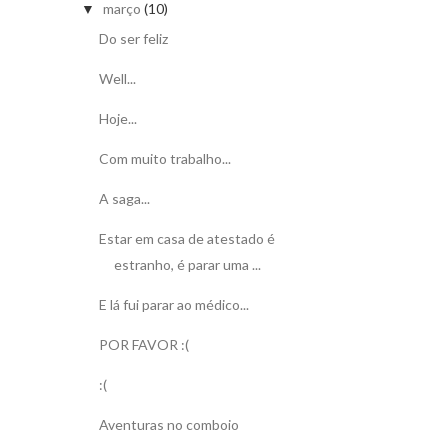
março
(10)
▼
Do ser feliz
Well...
Hoje...
Com muito trabalho...
A saga...
Estar em casa de atestado é
estranho, é parar uma ...
E lá fui parar ao médico...
POR FAVOR :(
:(
Aventuras no comboio