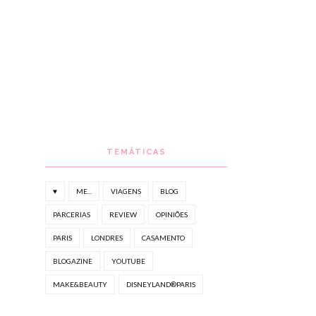
TEMÁTICAS
♥
ME...
VIAGENS
BLOG
PARCERIAS
REVIEW
OPINIÕES
PARIS
LONDRES
CASAMENTO
BLOGAZINE
YOUTUBE
MAKE&BEAUTY
DISNEYLAND®PARIS