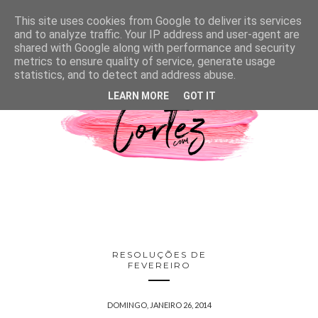
This site uses cookies from Google to deliver its services
and to analyze traffic. Your IP address and user-agent are
shared with Google along with performance and security
metrics to ensure quality of service, generate usage
statistics, and to detect and address abuse.
LEARN MORE
GOT IT
RESOLUÇÕES DE
FEVEREIRO
DOMINGO, JANEIRO 26, 2014