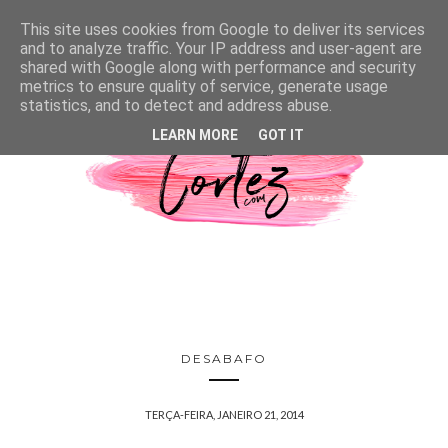
This site uses cookies from Google to deliver its services
and to analyze traffic. Your IP address and user-agent are
shared with Google along with performance and security
metrics to ensure quality of service, generate usage
statistics, and to detect and address abuse.
LEARN MORE
GOT IT
DESABAFO
TERÇA-FEIRA, JANEIRO 21, 2014