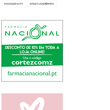
MAKE&BEAUTY
DISNEYLAND®PARIS