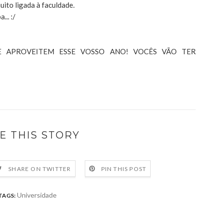
muito ligada à faculdade.
.. :/
E APROVEITEM ESSE VOSSO ANO! VOCÊS VÃO TER
E THIS STORY
SHARE ON TWITTER
PIN THIS POST
Universidade
TAGS: