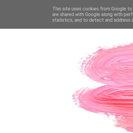
PÁGINA INICIAL
This site uses cookies from Google to d
SOBRE A AUTORA
CO
are shared with Google along with perf
statistics, and to detect and address 