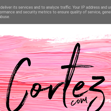
eliver its services and to analyze traffic. Your IP address and 
NTACTOS
PASSATEMPOS
CASAMENTO
ormance and security metrics to ensure quality of service, gen
abuse.