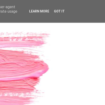
user-agent
erate usage
LEARN MORE
GOT IT