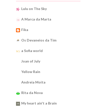
Lulu on The Sky
A Marca da Marta
Fika
Os Devaneios da Tim
a Sofia world
Joan of July
Yellow Rain
Andreia Moita
Rita da Nova
My heart ain't a Brain