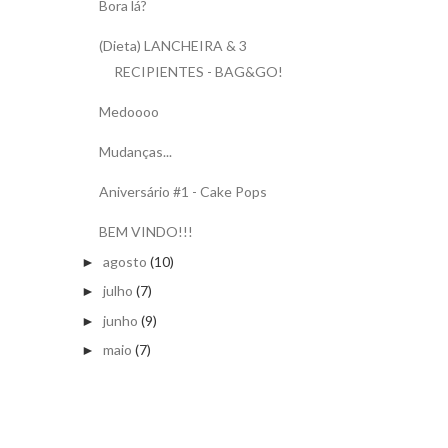
Bora lá?
(Dieta) LANCHEIRA & 3
RECIPIENTES - BAG&GO!
Medoooo
Mudanças...
Aniversário #1 - Cake Pops
BEM VINDO!!!
agosto
(10)
►
julho
(7)
►
junho
(9)
►
maio
(7)
►